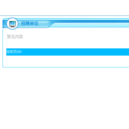
招聘单位
暂无内容
当前页0/0