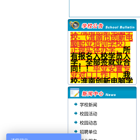
郑重
声明
敬告广大学员
：
我
校-淮南创新电脑学
校-（淮南市创新电
脑职业培训学校）
正规实体办学，
所
有
报名入
校学员入
学，全部签就业合
同！！
毕业安置专
业对口工作！！
我
校
-淮南创新电脑学
校仅此一家别无分
（部）校！
仅记：
我校入学签就业合
同！请仔细辨别！
学校新闻
如报名“
入学不签就
校园活动
业合同
”属于山寨假
冒！所产生
的一切
校园动态
损失法律责任及其
招聘单位
它法律后果全与本